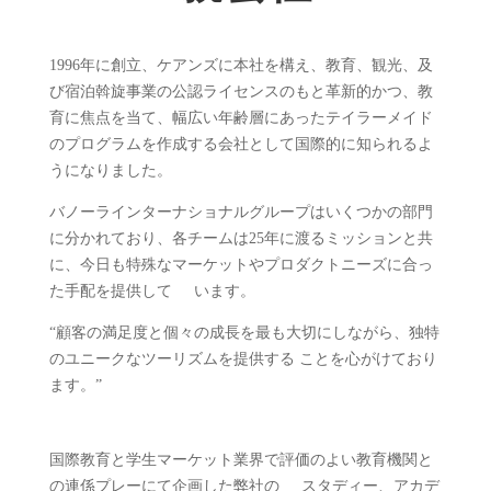
1996年に創立、ケアンズに本社を構え、教育、観光、及
び宿泊斡旋事業の公認ライセンスのもと革新的かつ、教
育に焦点を当て、幅広い年齢層にあったテイラーメイド
のプログラムを作成する会社として国際的に知られるよ
うになりました。
バノーラインターナショナルグループはいくつかの部門
に分かれており、各チームは25年に渡るミッションと共
に、今日も特殊なマーケットやプロダクトニーズに合っ
た手配を提供して います。
“顧客の満足度と個々の成長を最も大切にしながら、独特
のユニークなツーリズムを提供する ことを心がけており
ます。”
国際教育と学生マーケット業界で評価のよい教育機関と
の連係プレーにて企画した弊社の スタディー、アカデ