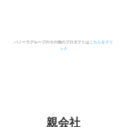
の 製造など多岐に渡り、一週間の短期コース
から3年 以上にわたる長期コースもあります。
バノーラグループのその他のプロダクトは
こちらをクリ
ック
親会社
親会社