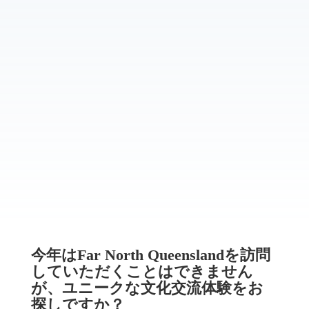
ケアンズアンバサダー
ケアンズ地域との継続的な関係の構築
ケアンズ地域との継続的な関係の構築
参加者は継続的な関係を築き続ける
ことが
できます。
知識の強化
興味深い内容で、学習継続を奨励
今年はFar North Queenslandを訪問
していただくことはできません
が、ユニークな文化交流体験をお
探しですか？